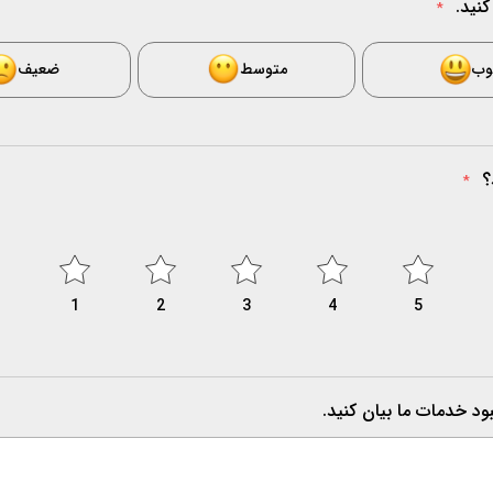
*
وب
متوسط
ضعیف
*
1
2
3
4
5