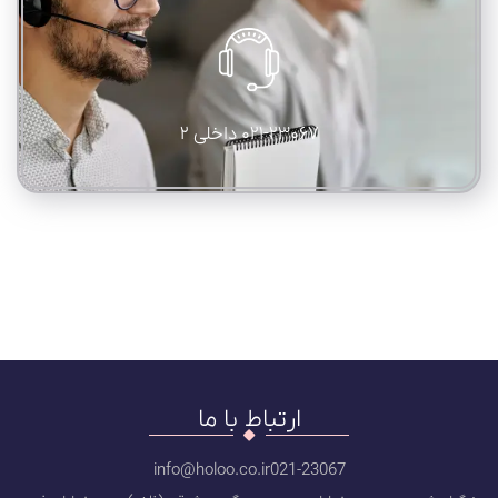
021-23067 داخلی 2
ارتباط با ما
info@holoo.co.ir
021-23067